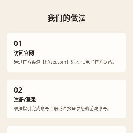
我们的做法
01
访问官网
通过官方渠道【hftser.com】进入PG电子官方网站。
02
注册/登录
根据指引完成账号注册或直接登录您的游戏账号。