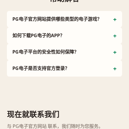
PG电子官方网站提供哪些类型的电子游戏？
如何下载PG电子的APP？
PG电子平台的安全性如何保障？
PG电子是否支持官方登录？
现在就联系我们
与 PG电子官方网站 联系，我们随时为您服务。