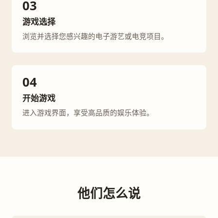
03
游戏选择
浏览并选择您感兴趣的电子游艺或电竞项目。
04
开始游戏
进入游戏界面，享受高品质的娱乐体验。
他们怎么说